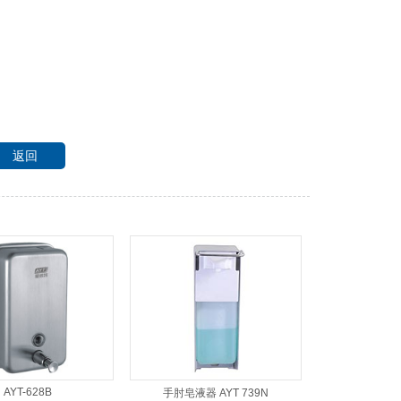
返回
AYT-628B
手肘皂液器 AYT 739N