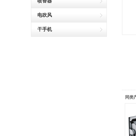
喷香器
电吹风
干手机
同类