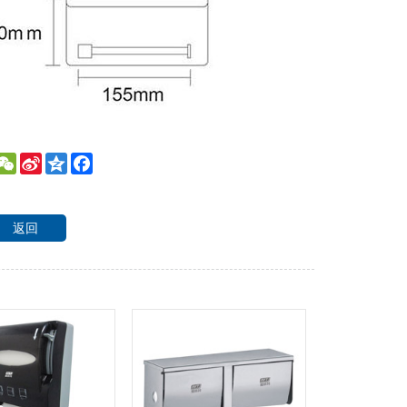
WeChat
Sina
Qzone
Facebook
Weibo
返回