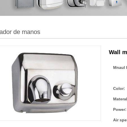
ador de manos
Wall m
Mnaul 
Color:
Materal
Power:
Air spe