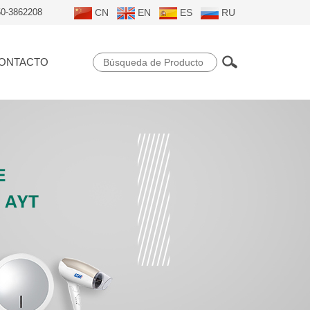
50-3862208
CN
EN
ES
RU
ONTACTO