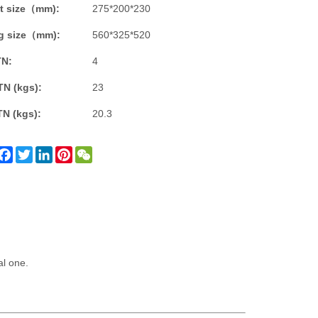
t size（mm):
275*200*230
g size（mm):
560*325*520
TN:
4
TN (kgs):
23
TN (kgs):
20.3
Facebook
Twitter
LinkedIn
Pinterest
WeChat
al one.