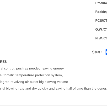
Produc
Packin
PCS/C
G.W./C
N.W./C
分享到：
URES
al control, push as needed, saving energy
 automatic temperature protection system,
egree revolving air outlet,big blowing volume
ful blowing rate and dry quickly and saving half of time than the gener