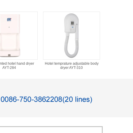
ted hotel hand dryer
Hotel temprature adjustable body
AYT-284
dryer AYT-310