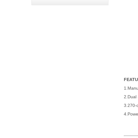
FEAT
1.Manu
2.Dual
3.270-d
4.Power