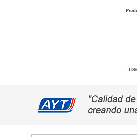
Produ
Hote