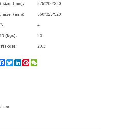
t size（mm):
275*200*230
g size（mm):
560*325*520
TN:
4
TN (kgs):
23
TN (kgs):
20.3
Facebook
Twitter
LinkedIn
Pinterest
WeChat
al one.