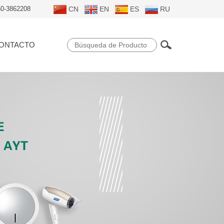
50-3862208
CN
EN
ES
RU
ONTACTO