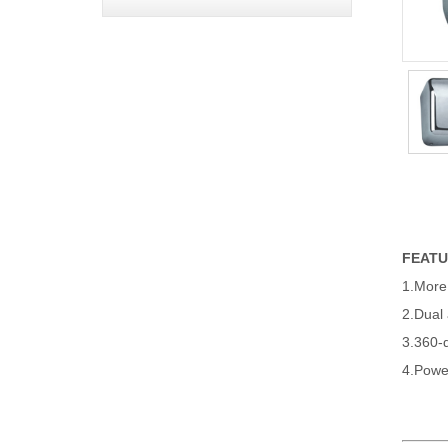
FEAT
1.More
2.Dual
3.360-d
4.Power