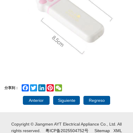
Facebook
Twitter
LinkedIn
Pinterest
WeChat
分享到：
Anterior
Siguiente
Regreso
Copyright © Jiangmen AYT Electrical Appliance Co., Ltd. All
rights reserved.
粤ICP备2025504752号
Sitemap
XML