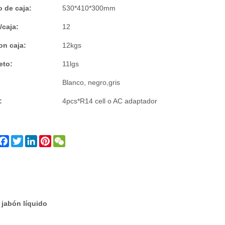
 de caja:
530*410*300mm
/caja:
12
on caja:
12kgs
eto:
11lgs
Blanco, negro,gris
:
4pcs*R14 cell o AC adaptador
Facebook
Twitter
LinkedIn
Pinterest
WeChat
y jabón líquido