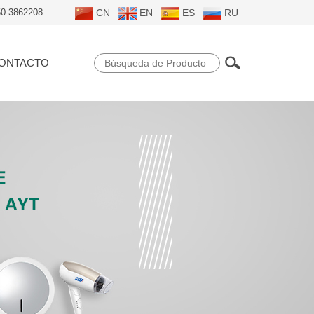
50-3862208
CN
EN
ES
RU
ONTACTO