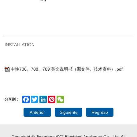
INSTALLATION
中性706、708、709 英文说明书（源文件、技术资料）.pdf
Facebook
Twitter
LinkedIn
Pinterest
WeChat
分享到：
Anterior
Siguiente
Regreso
Copyright © Jiangmen AYT Electrical Appliance Co., Ltd. All