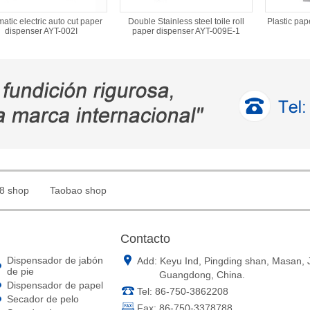
atic electric auto cut paper
Double Stainless steel toile roll
Plastic pap
dispenser AYT-002I
paper dispenser AYT-009E-1
8 shop
Taobao shop
Contacto
Dispensador de jabón
Add: Keyu Ind, Pingding shan, Masan,
de pie
Guangdong, China.
Dispensador de papel
Tel: 86-750-3862208
Secador de pelo
Fax: 86-750-3378788