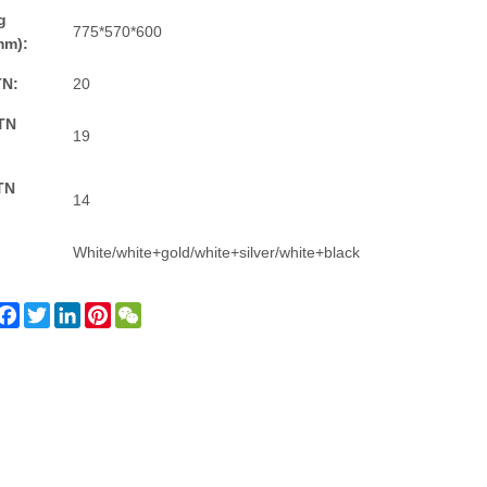
g
775*570*600
mm):
TN:
20
TN
19
TN
14
White/white+gold/white+silver/white+black
Facebook
Twitter
LinkedIn
Pinterest
WeChat