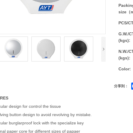
Packin
size（
PCS/C
G.W./C
(kgs):
N.W./C
(kgs):
Color:
分享到：
URES
cular design for control the tissue
ving button design to avoid revolving by mistake.
cular burglarproof lock with the specialize key
nal paper core for different sizes of papaer