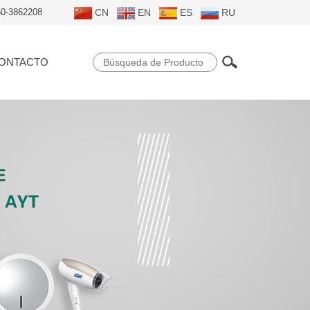
50-3862208
CN
EN
ES
RU
ONTACTO