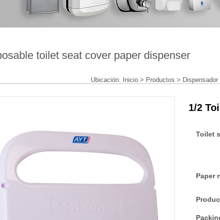
osable toilet seat cover paper dispenser
Ubicación:
Inicio
>
Productos
>
Dispensador 
1/2 To
Toilet 
Paper 
Produc
Packin