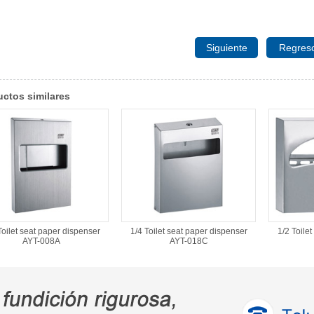
Siguiente
Regres
ctos similares
Toilet seat paper dispenser
1/4 Toilet seat paper dispenser
1/2 Toile
AYT-008A
AYT-018C