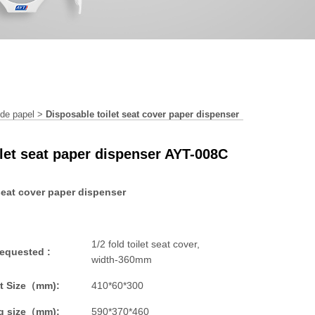
de papel
>
Disposable toilet seat cover paper dispenser
ilet seat paper dispenser AYT-008C
seat cover paper dispenser
1/2 fold toilet seat cover,
requested :
width-360mm
t Size（mm):
410*60*300
g size（mm):
590*370*460