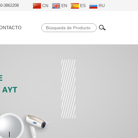
50-3862208
CN
EN
ES
RU
ONTACTO