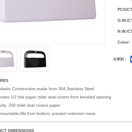
PCS/C
G.W./C
N.W./C
Color:
分享到：
URES
lastic Construction,made from 304 Stainless Steel
nses 1/2 fold paper toilet seat covers from beveled opening
ity: 250 toilet seat covers paper
mountable,fills from bottom, prevent restroom mess
CT DIMENSIONS