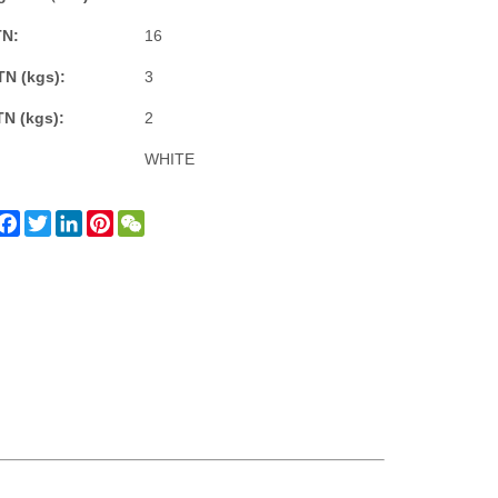
TN:
16
TN (kgs):
3
TN (kgs):
2
WHITE
Facebook
Twitter
LinkedIn
Pinterest
WeChat