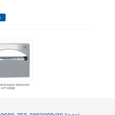
o
t seat paper dispenser
AYT-008B